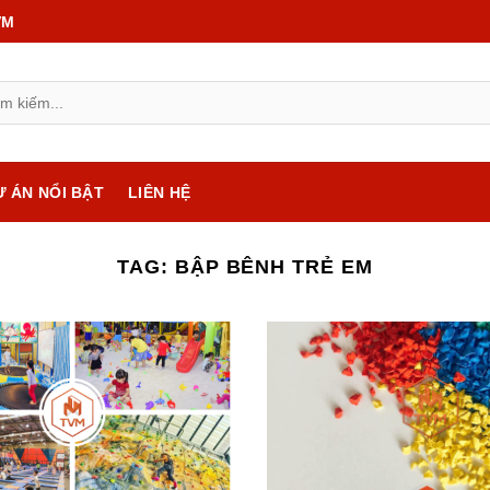
VM
Ự ÁN NỔI BẬT
LIÊN HỆ
TAG:
BẬP BÊNH TRẺ EM