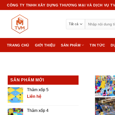
Chuyển
CÔNG TY TNHH XÂY DỰNG THƯƠNG MẠI VÀ DỊCH VỤ T
đến
nội
Search
dung
for:
TRANG CHỦ
GIỚI THIỆU
SẢN PHẨM
TIN TỨC
D
SẢN PHẨM MỚI
Thảm xốp 5
Liên hệ
Thảm xốp 4