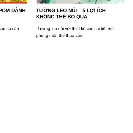
EPDM DÀNH
TƯỜNG LEO NÚI – 5 LỢI ÍCH
KHÔNG THỂ BỎ QUA
ao su sân
Tường leo núi với thiết kế các chi tiết mô
phỏng môn thể thao vận.