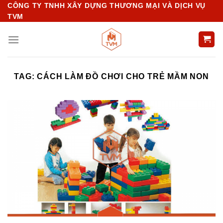
Chuyển
CÔNG TY TNHH XÂY DỰNG THƯƠNG MẠI VÀ DỊCH VỤ
TVM
đến
nội
dung
TAG:
CÁCH LÀM ĐỒ CHƠI CHO TRẺ MẦM NON