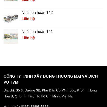
Nhà liên hoàn 142
Liên hệ
Nhà liên hoàn 141
Liên hệ
CÔNG TY TNHH XÂY DỰNG THƯƠNG MẠI VÀ DỊCH
VỤ TVM
Địa chỉ: Số 6, Đường 3B, Khu Dân Cư Vĩnh Lộc,
P. Bình Hưng
Hòa B, Q. Bình Tân,
TP. Hồ Chí Minh, Việt Nam
Hotline 1: (028) 6686 4883