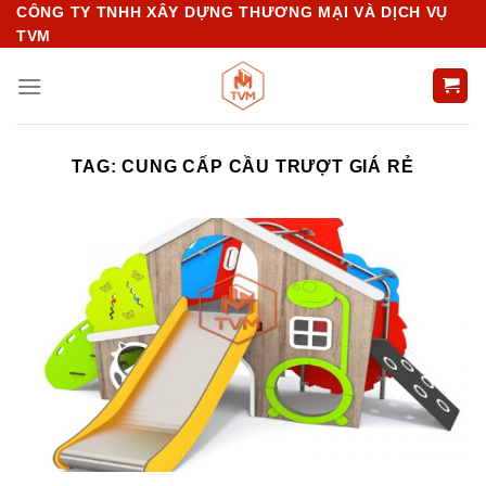
Chuyển
CÔNG TY TNHH XÂY DỰNG THƯƠNG MẠI VÀ DỊCH VỤ
TVM
đến
nội
dung
TAG:
CUNG CẤP CẦU TRƯỢT GIÁ RẺ