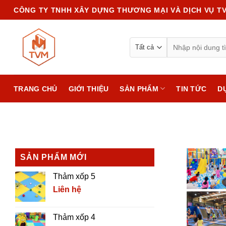
Chuyển
CÔNG TY TNHH XÂY DỰNG THƯƠNG MẠI VÀ DỊCH VỤ T
đến
nội
Search
dung
for:
TRANG CHỦ
GIỚI THIỆU
SẢN PHẨM
TIN TỨC
D
SẢN PHẨM MỚI
Thảm xốp 5
Liên hệ
Thảm xốp 4