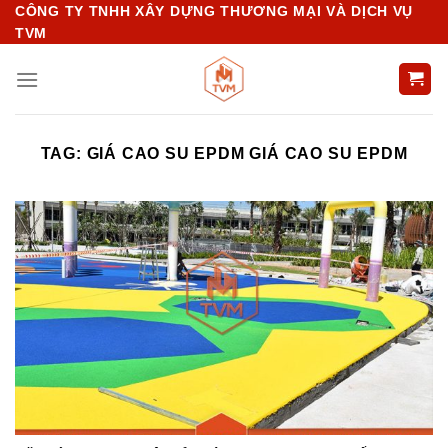
Chuyển
CÔNG TY TNHH XÂY DỰNG THƯƠNG MẠI VÀ DỊCH VỤ
TVM
đến
nội
dung
TAG:
GIÁ CAO SU EPDM GIÁ CAO SU EPDM