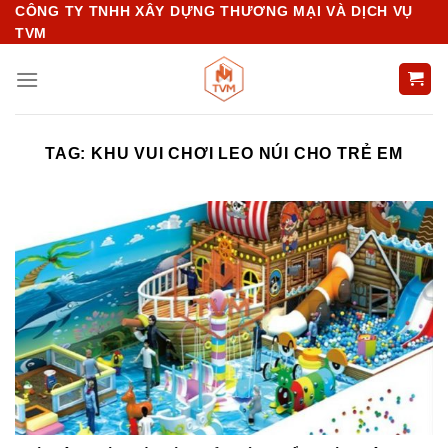
Chuyển
CÔNG TY TNHH XÂY DỰNG THƯƠNG MẠI VÀ DỊCH VỤ
TVM
đến
nội
dung
TAG:
KHU VUI CHƠI LEO NÚI CHO TRẺ EM