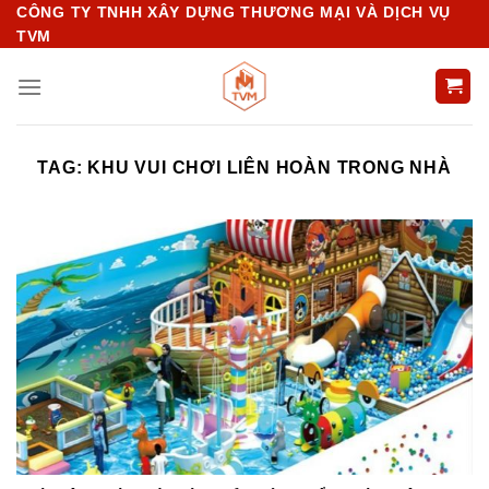
Chuyển
CÔNG TY TNHH XÂY DỰNG THƯƠNG MẠI VÀ DỊCH VỤ
TVM
đến
nội
dung
TAG:
KHU VUI CHƠI LIÊN HOÀN TRONG NHÀ