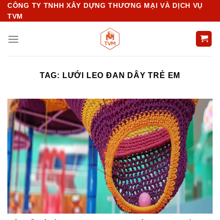
Chuyển
CÔNG TY TNHH XÂY DỰNG THƯƠNG MẠI VÀ DỊCH VỤ
TVM
đến
nội
dung
TAG:
LƯỚI LEO ĐAN DÂY TRẺ EM