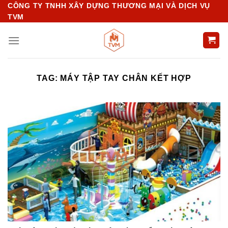
Chuyển
CÔNG TY TNHH XÂY DỰNG THƯƠNG MẠI VÀ DỊCH VỤ
TVM
đến
nội
dung
TAG:
MÁY TẬP TAY CHÂN KẾT HỢP