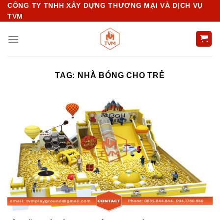
Chuyển
CÔNG TY TNHH XÂY DỰNG THƯƠNG MẠI VÀ DỊCH VỤ
TVM
đến
nội
dung
TAG:
NHÀ BÓNG CHO TRẺ