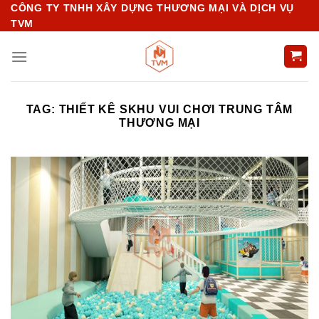
Chuyển
CÔNG TY TNHH XÂY DỰNG THƯƠNG MẠI VÀ DỊCH VỤ
TVM
đến
nội
dung
TAG:
THIẾT KÊ SKHU VUI CHƠI TRUNG TÂM
THƯƠNG MẠI