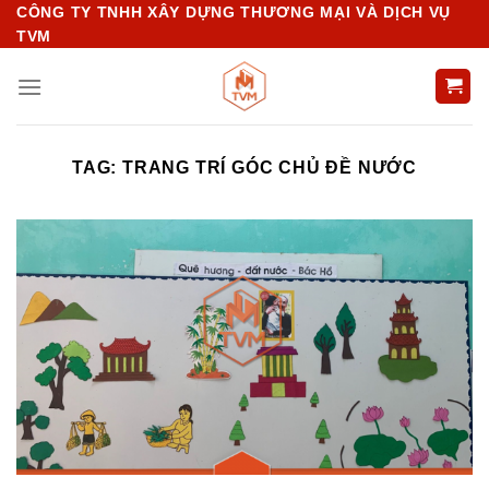
Chuyển
CÔNG TY TNHH XÂY DỰNG THƯƠNG MẠI VÀ DỊCH VỤ
TVM
đến
nội
dung
TAG:
TRANG TRÍ GÓC CHỦ ĐỀ NƯỚC