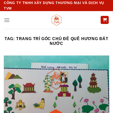
Chuyển
CÔNG TY TNHH XÂY DỰNG THƯƠNG MẠI VÀ DỊCH VỤ
TVM
đến
nội
dung
TAG:
TRANG TRÍ GÓC CHỦ ĐỀ QUÊ HƯƠNG ĐẤT
NƯỚC