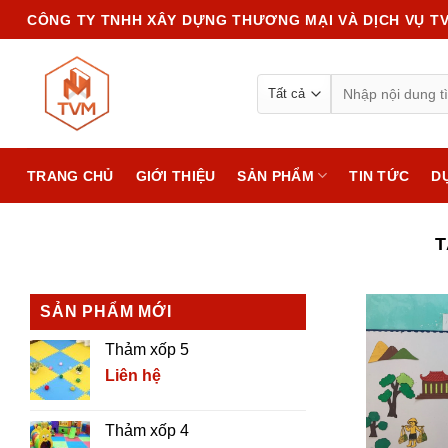
Chuyển
CÔNG TY TNHH XÂY DỰNG THƯƠNG MẠI VÀ DỊCH VỤ T
đến
nội
Search
dung
for:
TRANG CHỦ
GIỚI THIỆU
SẢN PHẨM
TIN TỨC
D
SẢN PHẨM MỚI
Thảm xốp 5
Liên hệ
Thảm xốp 4