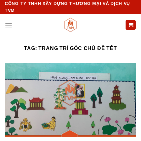
Chuyển
CÔNG TY TNHH XÂY DỰNG THƯƠNG MẠI VÀ DỊCH VỤ
TVM
đến
nội
dung
TAG:
TRANG TRÍ GÓC CHỦ ĐỀ TẾT