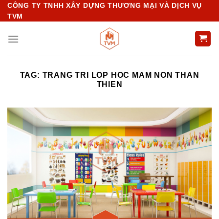
Chuyển
CÔNG TY TNHH XÂY DỰNG THƯƠNG MẠI VÀ DỊCH VỤ
TVM
đến
nội
dung
TAG:
TRANG TRI LOP HOC MAM NON THAN
THIEN