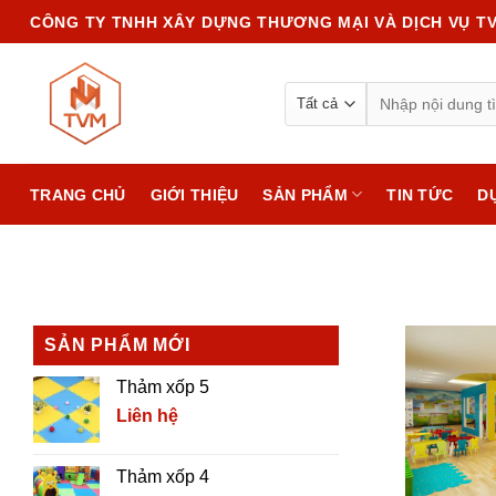
Chuyển
CÔNG TY TNHH XÂY DỰNG THƯƠNG MẠI VÀ DỊCH VỤ T
đến
nội
Search
dung
for:
TRANG CHỦ
GIỚI THIỆU
SẢN PHẨM
TIN TỨC
D
SẢN PHẨM MỚI
Thảm xốp 5
Liên hệ
Thảm xốp 4