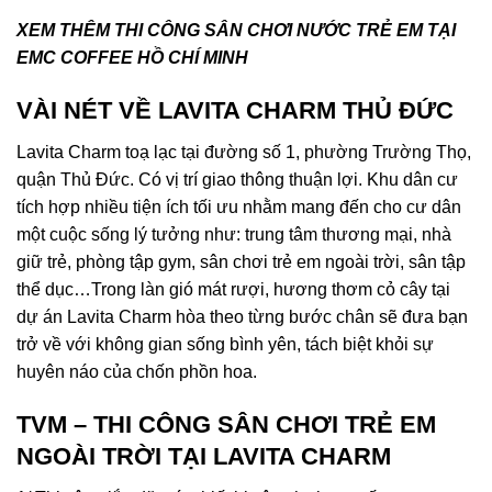
XEM THÊM THI CÔNG SÂN CHƠI NƯỚC TRẺ EM TẠI
EMC COFFEE HỒ CHÍ MINH
VÀI NÉT VỀ LAVITA CHARM THỦ ĐỨC
Lavita Charm toạ lạc tại đường số 1, phường Trường Thọ,
quận Thủ Đức. Có vị trí giao thông thuận lợi. Khu dân cư
tích hợp nhiều tiện ích tối ưu nhằm mang đến cho cư dân
một cuộc sống lý tưởng như: trung tâm thương mại, nhà
giữ trẻ, phòng tập gym,
sân chơi trẻ em ngoài trời
, sân tập
thể dục…Trong làn gió mát rượi, hương thơm cỏ cây tại
dự án Lavita Charm hòa theo từng bước chân sẽ đưa bạn
trở về với không gian sống bình yên, tách biệt khỏi sự
huyên náo của chốn phồn hoa.
TVM –
THI CÔNG SÂN CHƠI TRẺ EM
NGOÀI TRỜI TẠI LAVITA CHARM