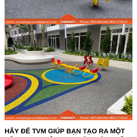
HÃY ĐỂ TVM GIÚP BẠN TẠO RA MỘT