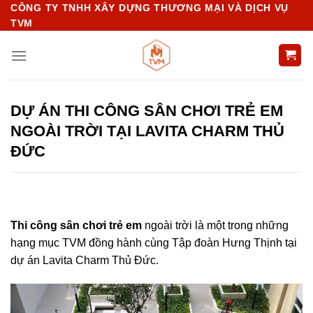
Chuyển
CÔNG TY TNHH XÂY DỰNG THƯƠNG MẠI VÀ DỊCH VỤ
TVM
đến
nội
dung
DỰ ÁN THI CÔNG SÂN CHƠI TRẺ EM
NGOÀI TRỜI TẠI LAVITA CHARM THỦ
ĐỨC
Thi công sân chơi trẻ em
ngoài trời là một trong những
hạng mục TVM đồng hành cùng Tập đoàn Hưng Thịnh tại
dự án Lavita Charm Thủ Đức.