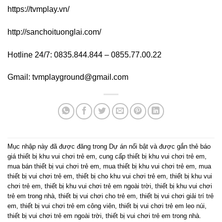
https://tvmplay.vn/
http://sanchoituonglai.com/
Hotline 24/7: 0835.844.844 – 0855.77.00.22
Gmail:
tvmplayground@gmail.com
Mục nhập này đã được đăng trong
Dự án nổi bật
và được gắn thẻ
báo
giá thiết bị khu vui chơi trẻ em
,
cung cấp thiết bị khu vui chơi trẻ em
,
mua bán thiết bị vui chơi trẻ em
,
mua thiết bị khu vui chơi trẻ em
,
mua
thiết bị vui chơi trẻ em
,
thiết bị cho khu vui chơi trẻ em
,
thiết bị khu vui
chơi trẻ em
,
thiết bị khu vui chơi trẻ em ngoài trời
,
thiết bị khu vui chơi
trẻ em trong nhà
,
thiết bị vui chơi cho trẻ em
,
thiết bị vui chơi giải trí trẻ
em
,
thiết bị vui chơi trẻ em công viên
,
thiết bị vui chơi trẻ em leo núi
,
thiết bị vui chơi trẻ em ngoài trời
,
thiết bị vui chơi trẻ em trong nhà
.