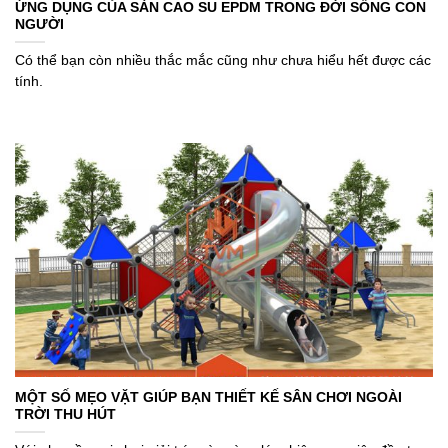
ỨNG DỤNG CỦA SÀN CAO SU EPDM TRONG ĐỜI SỐNG CON
NGƯỜI
Có thể bạn còn nhiều thắc mắc cũng như chưa hiểu hết được các
tính.
MỘT SỐ MẸO VẶT GIÚP BẠN THIẾT KẾ SÂN CHƠI NGOÀI
TRỜI THU HÚT