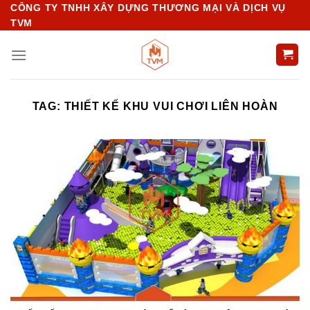
Chuyển
CÔNG TY TNHH XÂY DỰNG THƯƠNG MẠI VÀ DỊCH VỤ
TVM
đến
nội
dung
TAG:
THIẾT KẾ KHU VUI CHƠI LIÊN HOÀN