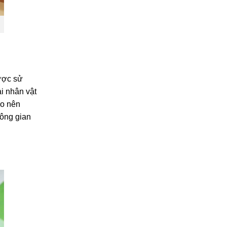
ược sử
i nhân vật
ạo nên
hông gian