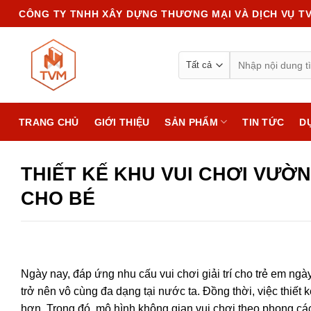
Chuyển
CÔNG TY TNHH XÂY DỰNG THƯƠNG MẠI VÀ DỊCH VỤ T
đến
nội
Search
dung
for:
TRANG CHỦ
GIỚI THIỆU
SẢN PHẨM
TIN TỨC
D
THIẾT KẾ KHU VUI CHƠI VƯỜ
CHO BÉ
Ngày nay, đáp ứng nhu cấu vui chơi giải trí cho trẻ em ng
trở nên vô cùng đa dạng tại nước ta. Đồng thời, việc thiế
hơn. Trong đó, mô hình không gian vui chơi theo phong các