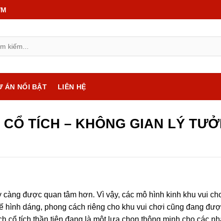
VM
Ự ÁN NỔI BẬT
LIÊN HỆ
N CỔ TÍCH – KHÔNG GIAN LÝ TƯ
ày càng được quan tâm hơn. Vì vậy, các mô hình kinh khu vui ch
t kế hình dáng, phong cách riêng cho khu vui chơi cũng đang đượ
h cổ tích thần tiên đang là một lựa chọn thông minh cho các nh