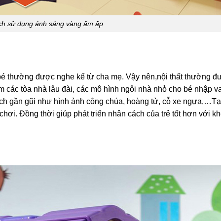
ích sử dụng ánh sáng vàng ấm ấp
é thường được nghe kể từ cha mẹ. Vậy nên,nội thất thường đ
 các tòa nhà lâu đài, các mô hình ngôi nhà nhỏ cho bé nhập va
 tích gần gũi như hình ảnh công chúa, hoàng tử, cỗ xe ngựa,…T
 chơi. Đồng thời giúp phát triển nhân cách của trẻ tốt hơn với k