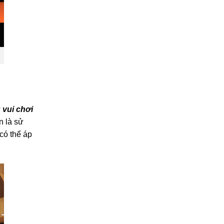
u vui chơi
n là sử
có thể áp