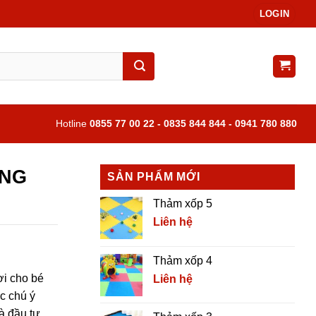
LOGIN
Hotline
0855 77 00 22 - 0835 844 844 - 0941 780 880
ỞNG
SẢN PHẨM MỚI
Thảm xốp 5
Liên hệ
Thảm xốp 4
ơi cho bé
Liên hệ
c chú ý
à đầu tư.