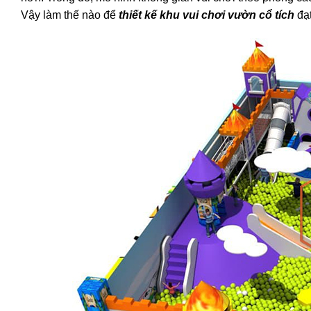
Vậy làm thế nào để
thiết kế khu vui chơi vườn cổ tích
đạt