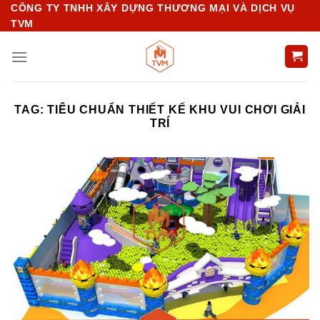
Chuyển
CÔNG TY TNHH XÂY DỰNG THƯƠNG MẠI VÀ DỊCH VỤ
TVM
đến
nội
dung
TAG:
TIÊU CHUẨN THIẾT KẾ KHU VUI CHƠI GIẢI
TRÍ