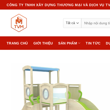
Chuyển
CÔNG TY TNHH XÂY DỰNG THƯƠNG MẠI VÀ DỊCH VỤ T
đến
nội
Search
dung
for:
TRANG CHỦ
GIỚI THIỆU
SẢN PHẨM
TIN TỨC
D