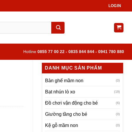
LOGIN
Hotline
0855 77 00 22 - 0835 844 844 - 0941 780 880
DANH MỤC SẢN PHẨM
Bàn ghế mầm non
(0)
Bạt nhún lò xo
(19)
Đồ chơi vận động cho bé
(6)
Giường tầng cho bé
(0)
Kệ gỗ mầm non
(0)