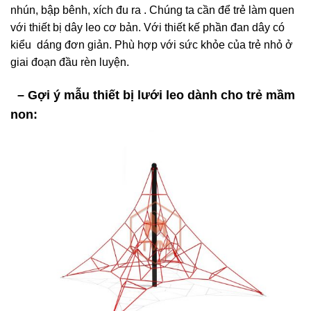
nhún, bập bênh, xích đu ra . Chúng ta cần để trẻ làm quen
với thiết bị dây leo cơ bản. Với thiết kế phần đan dây có
kiểu dáng đơn giản. Phù hợp với sức khỏe của trẻ nhỏ ở
giai đoạn đầu rèn luyện.
– Gợi ý mẫu thiết bị lưới leo dành cho trẻ mầm
non: