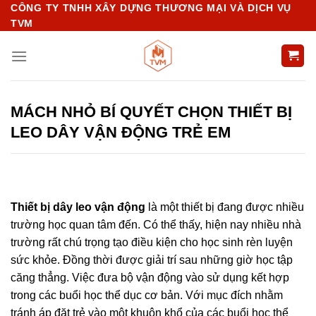
Chuyển
CÔNG TY TNHH XÂY DỰNG THƯƠNG MẠI VÀ DỊCH VỤ
TVM
đến
nội
dung
MÁCH NHỎ BÍ QUYẾT CHỌN THIẾT BỊ
LEO DÂY VẬN ĐỘNG TRẺ EM
Thiết bị dây leo vận động
là một thiết bị đang được nhiều
trường học quan tâm đến. Có thể thấy, hiện nay nhiều nhà
trường rất chú trọng tạo điều kiện cho học sinh rèn luyện
sức khỏe. Đồng thời được giải trí sau những giờ học tập
căng thẳng. Việc đưa bộ vận động vào sử dụng kết hợp
trong các buổi học thể dục cơ bản. Với mục đích nhằm
tránh áp đặt trẻ vào một khuôn khổ của các buổi học thể