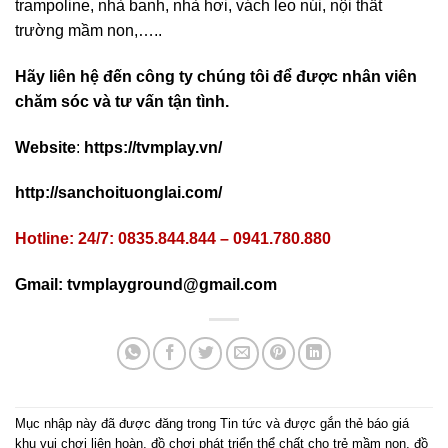
trampoline, nhà banh, nhà hơi, vách leo núi, nội thất
trường mầm non,…..
Hãy liên hệ đến công ty chúng tôi để được nhân viên
chăm sóc và tư vấn tận tình.
Website
:
https://tvmplay.vn/
http://sanchoituonglai.com/
Hotline: 24/7: 0835.844.844 – 0941.780.880
Gmail:
tvmplayground@gmail.com
Mục nhập này đã được đăng trong
Tin tức
và được gắn thẻ
báo giá
khu vui chơi liên hoàn
,
đồ chơi phát triển thể chất cho trẻ mầm non
,
đồ