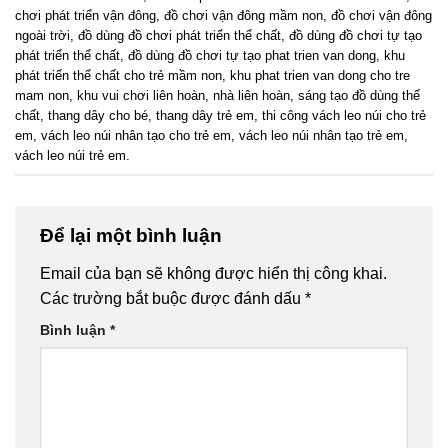
chơi phát triển vận đông
,
đồ chơi vận đông mầm non
,
đồ chơi vận đông
ngoài trời
,
đồ dùng đồ chơi phát triển thể chất
,
đồ dùng đồ chơi tự tạo
phát triển thể chất
,
đồ dùng đồ chơi tự tạo phat trien van dong
,
khu
phát triển thể chất cho trẻ mầm non
,
khu phat trien van dong cho tre
mam non
,
khu vui chơi liên hoàn
,
nhà liên hoàn
,
sáng tạo đồ dùng thể
chất
,
thang dây cho bé
,
thang dây trẻ em
,
thi công vách leo núi cho trẻ
em
,
vách leo núi nhân tạo cho trẻ em
,
vách leo núi nhân tạo trẻ em
,
vách leo núi trẻ em
.
Để lại một bình luận
Email của bạn sẽ không được hiển thị công khai.
Các trường bắt buộc được đánh dấu
*
Bình luận
*