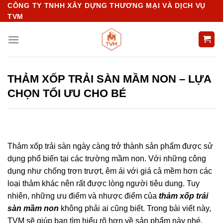
Chuyển
CÔNG TY TNHH XÂY DỰNG THƯƠNG MẠI VÀ DỊCH VỤ
TVM
đến
nội
dung
THẢM XỐP TRẢI SÀN MẦM NON – LỰA
CHỌN TỐI ƯU CHO BÉ
Thảm xốp trải sàn ngày càng trở thành sản phẩm được sử
dụng phổ biến tại các trường mầm non. Với những công
dụng như chống trơn trượt, êm ái với giá cả mềm hơn các
loại thảm khác nên rất được lòng người tiêu dung. Tuy
nhiên, những ưu điểm và nhược điểm của
thảm xốp trải
sàn mầm non
không phải ai cũng biết. Trong bài viết này,
TVM sẽ giúp bạn tìm hiểu rõ hơn về sản phẩm này nhé.